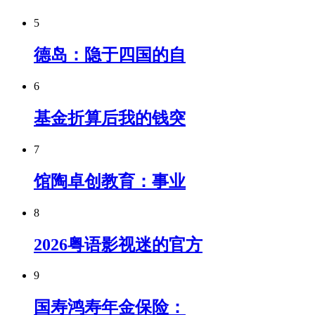
5
德岛：隐于四国的自
6
基金折算后我的钱突
7
馆陶卓创教育：事业
8
2026粤语影视迷的官方
9
国寿鸿寿年金保险：