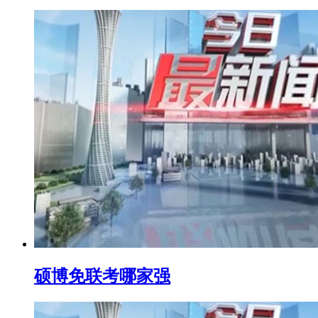
硕博免联考哪家强