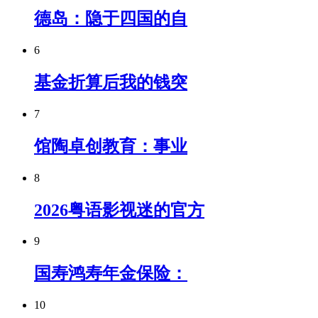
德岛：隐于四国的自
6
基金折算后我的钱突
7
馆陶卓创教育：事业
8
2026粤语影视迷的官方
9
国寿鸿寿年金保险：
10