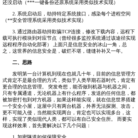
还没启动（***一键备份还原系统采用类似技术实现）
2. 系统启动后，劫持特定系统接口，感染每个进程空间
（**安全管理系统采用类似技术实现）
3. 通过路由器劫持欺骗TCP连接，修改下载内容，远程下
载可执行模块到对应节点（曾经很多监控系统通过该途径实现
远程程序自动化部署） 上面只是信息安全的冰山一角，总
之，这世界的信息安全是，破烂不堪，缝缝补补又一年。
二、思路
发明第一台计算机到现在也就几十年，目前的信息管理方
式肯定不是最合理的方式，类似于人类早期石器时代，肯定有
更合理的信息管理。 突发奇想，能否做到机器与机器之间，
只有专属通道，无论机器上有什么程序，发送的任何信息，都
被加密打包到对方机器，如果这样能实现，就在信息世界搭建
一个安全小屋，这屋中只有两台机器，外界无法探测、攻击，
更不可能入侵，当然能实现两台，肯定也可以实现多台，这
样，实现了类似现代人类，都可以有自己安全住所。 而要实
现这样效果，首先要解决以下几个问题：
1. 加密隧道如何保障安全