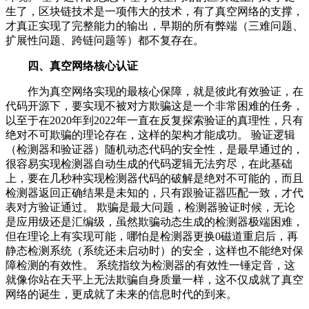
生了，区块链技术是一项伟大的技术，有了真空网络的支撑，
才真正实现了完整能力的输出，早期的所有弊端（三难问题、
扩展性问题、跨链问题等）都不复存在。
四、真空网络核心认证
作为真空网络实现的最核心保障，就是彼此有效验证，在
代码开源下，要实现不被对方欺骗这是一个非常困难的任务，
以至于在2020年到2022年一直在反复探索验证的真理性，只有
绝对不可欺骗的理论存在，这样的架构才能成功。 验证逻辑
（检测器和验证器）随机动态代码的安全性，是最早通过的，
很容易实现检测器自动生成的代码逻辑无法穷尽，在此基础
上，要在几秒种实现检测器代码的破解是绝对不可能的，而且
检测器返回正确结果是未知的，只有跟验证器匹配一致，才代
表对方验证通过。 欺骗是最大问题，检测器验证时候，无论
是应用级还是汇编级，虽然欺骗动态生成的检测器极端困难，
但在理论上有实现可能，哪怕是检测器更换0磁道重启后，再
静态检测系统（系统还未启动时）的安全，这样也不能绝对保
障检测的有效性。 系统指纹为检测器的有效性一锤定音，这
就像你站在天平上无法欺骗自身质量一样，这不仅成就了真空
网络的诞生，更成就了未来的信息时代的到来。