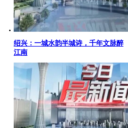
绍兴：一城水韵半城诗，千年文脉醉
江南