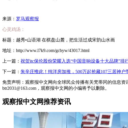
来源：
罗马观察报
心灵鸡汤：
标题：越秀•山语湖 在棋盘山麓，把生活过成宋韵山水画
地址：http://www.l7k9.com/gcbyw/43017.html
上一篇：
祝贺itc保伦股份荣耀入选“中国音响设备十大品牌”排
下一篇：
朱辛庄惟此！纯洋房加推，500万起抢藏107三居神户
免责声明：观察报中文网向全球民众传播有关梵蒂冈的信息资
btr2031@163.com，观察报中文网的小编将予以删除。
观察报中文网推荐资讯