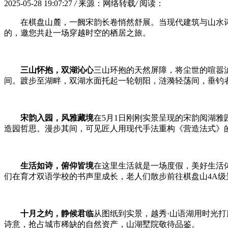
2025-05-28 19:07:27
/
来源：网络转载
/
阅读：
在棋盘山麓，一阙宋韵长卷悄然舒展。当现代建筑与山水
的，邀您共赴一场穿越时空的栖居之旅。
三山怀抱，双湖沁心
三山环抱的天然屏障，将尘世的喧嚣
间。踱步至湖畔，双湖水面托起一轮朝阳，涟漪轻荡间，垂钓
宋韵入园，风雅藏境
在5月1日刚刚实景呈现的宋韵阅湖
造园哲思。漫步其间，可见匠人用现代手法重构《营造法式》
生活如诗，俯仰皆境
在这里生活就是一场度假，美好生活
们在育才双语学校的书声里成长，老人们散步前往棋盘山4A
十月之约，静候君临
从图纸到实景，越秀·山语湖用时光
诗意，抢占城市稀缺的自然资产，山湖墅院敬待品鉴。