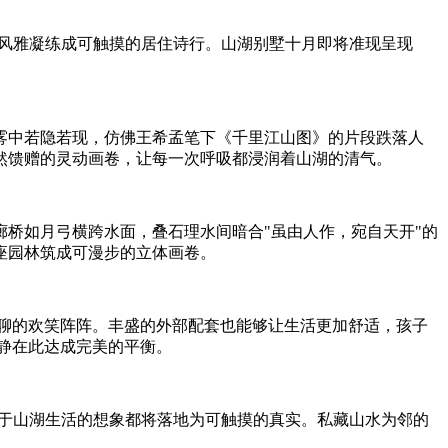
年风雅凝练成可触摸的居住诗行。山湖别墅十月即将准现呈现
雾中若隐若现，仿佛王希孟笔下《千里江山图》的片段跌落人
然馈赠的灵动画卷，让每一次呼吸都浸润着山湖的清气。
廊桥如月弓横跨水面，叠石理水间暗合"虽由人作，宛自天开"的
座园林筑成可漫步的立体画卷。
畅聊的欢笑阵阵。丰盛的外部配套也能够让生活更加舒适，孩子
静在此达成完美的平衡。
关于山湖生活的想象都将落地为可触摸的真实。私藏山水为邻的