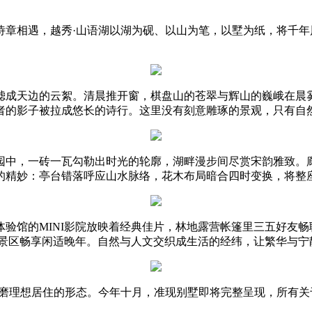
诗章相遇，越秀·山语湖以湖为砚、以山为笔，以墅为纸，将千
滤成天边的云絮。清晨推开窗，棋盘山的苍翠与辉山的巍峨在晨
者的影子被拉成悠长的诗行。这里没有刻意雕琢的景观，只有自
雅园中，一砖一瓦勾勒出时光的轮廓，湖畔漫步间尽赏宋韵雅致。
的精妙：亭台错落呼应山水脉络，花木布局暗合四时变换，将整
体验馆的MINI影院放映着经典佳片，林地露营帐篷里三五好友
级景区畅享闲适晚年。自然与人文交织成生活的经纬，让繁华与宁
打磨理想居住的形态。今年十月，准现别墅即将完整呈现，所有