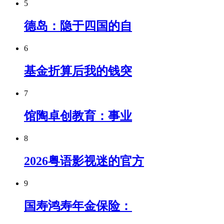
5
德岛：隐于四国的自
6
基金折算后我的钱突
7
馆陶卓创教育：事业
8
2026粤语影视迷的官方
9
国寿鸿寿年金保险：