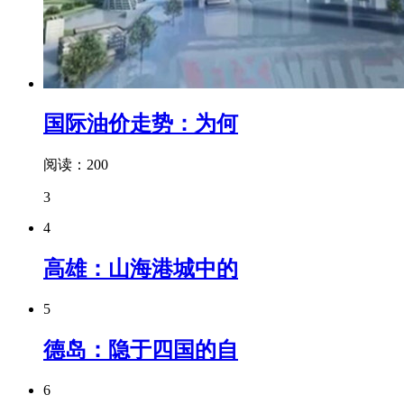
国际油价走势：为何
阅读：200
3
4
高雄：山海港城中的
5
德岛：隐于四国的自
6