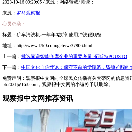
2023-10-16 09:20:05
/
来源：网络转载
/
阅读：
来源：
罗马观察报
心灵鸡汤：
标题：矿车清洗机-一年年0故障,使用冲洗很顺畅
地址：http://www.l7k9.com/gcbyw/37806.html
上一篇：
挑选靠谱智能仓库企业的重要考量_佰斯特POUSTO
下一篇：
中国文化自信悖论：保守不前的学院派，昏睡难醒的大
免责声明：观察报中文网向全球民众传播有关梵蒂冈的信息资
btr2031@163.com，观察报中文网的小编将予以删除。
观察报中文网推荐资讯