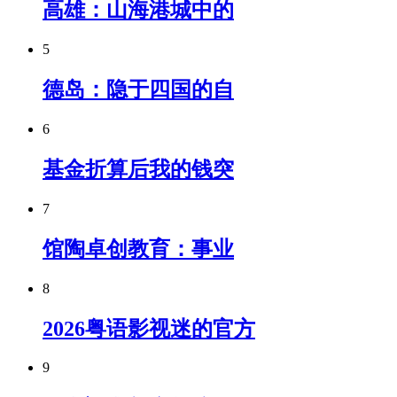
高雄：山海港城中的
5
德岛：隐于四国的自
6
基金折算后我的钱突
7
馆陶卓创教育：事业
8
2026粤语影视迷的官方
9