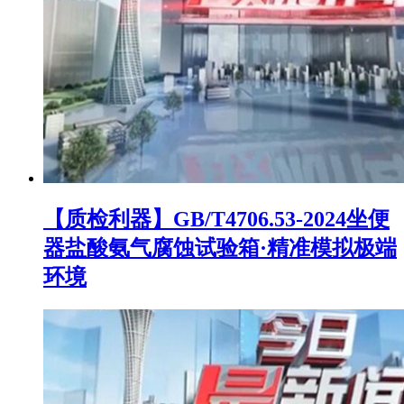
【质检利器】GB/T4706.53-2024坐便
器盐酸氨气腐蚀试验箱·精准模拟极端
环境