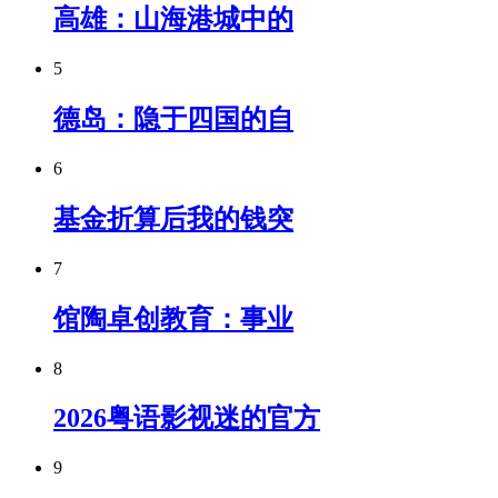
高雄：山海港城中的
5
德岛：隐于四国的自
6
基金折算后我的钱突
7
馆陶卓创教育：事业
8
2026粤语影视迷的官方
9