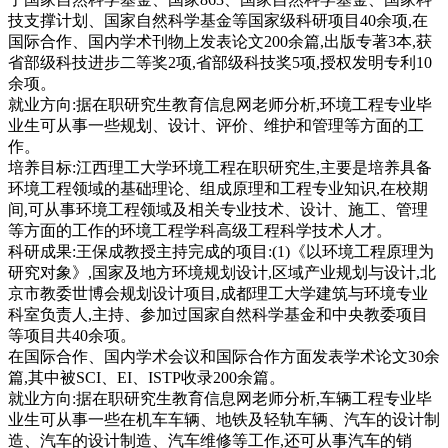
技支撑计划、国家自然科学基金等国家级科研项目40余项,在
国际合作、国内学术刊物上发表论文200余篇,出版专著3本,获
省部级科技进步二等奖2项,省部级科技奖5项,授权发明专利10
余项。
就业方向:据在职研究生教育信息网老师分析,环境工程专业毕
业生可从事一些规划、设计、评价、维护和管理等方面的工
作。
培养目标:江西理工大学环境工程在职研究生,主要是培养具备
环境工程领域的基础理论、组成原理和工程专业知识,在校期
间,可从事环境工程领域及相关专业技术、设计、施工、管理
等方面的工作的环境工程学科高级工程科学技术人才。
科研成果:王保成教授主持完成的项目:(1)《以环境工程原理为
研究对象》,国家及地方环境规划设计,区域产业规划与设计,北
京市教委世博会规划设计项目,成都理工大学建筑与环境专业
科室负责人,主持、参加过国家自然科学基金和中央教委项目
等项目共40余项。
在国际合作、国内学术会议和国际合作方面发表学术论文30余
篇,其中被SCI、EI、ISTP收录200余篇。
就业方向:据在职研究生教育信息网老师分析,车辆工程专业毕
业生可从事一些在机车车辆、地铁及轻轨车辆、汽车的设计制
造、汽车的设计制造、汽车维修等工作,还可从事汽车的销