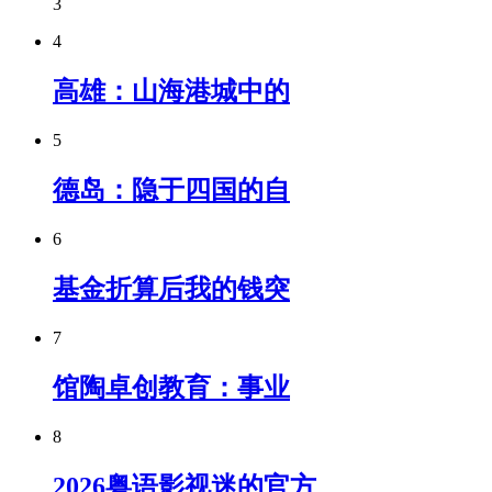
3
4
高雄：山海港城中的
5
德岛：隐于四国的自
6
基金折算后我的钱突
7
馆陶卓创教育：事业
8
2026粤语影视迷的官方