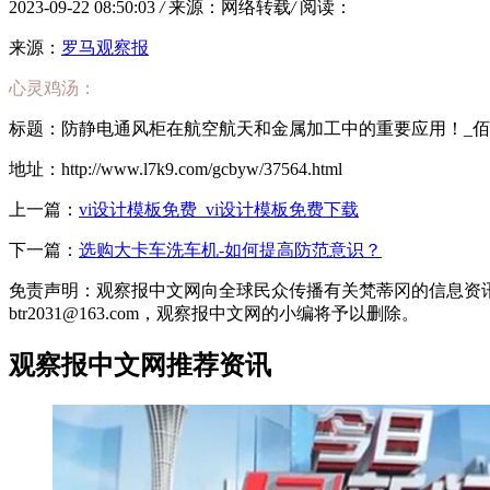
2023-09-22 08:50:03
/
来源：网络转载
/
阅读：
来源：
罗马观察报
心灵鸡汤：
标题：防静电通风柜在航空航天和金属加工中的重要应用！_佰斯
地址：http://www.l7k9.com/gcbyw/37564.html
上一篇：
vi设计模板免费_vi设计模板免费下载
下一篇：
选购大卡车洗车机-如何提高防范意识？
免责声明：观察报中文网向全球民众传播有关梵蒂冈的信息资
btr2031@163.com，观察报中文网的小编将予以删除。
观察报中文网推荐资讯