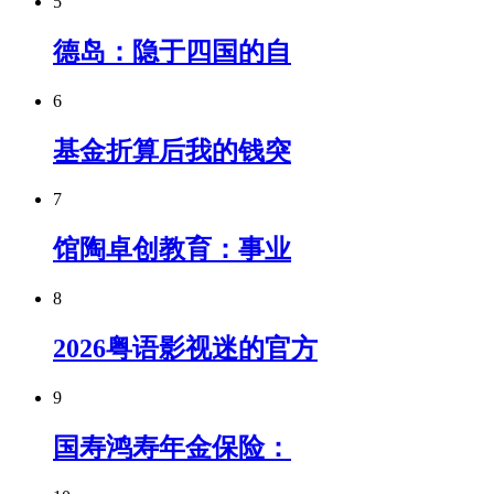
5
德岛：隐于四国的自
6
基金折算后我的钱突
7
馆陶卓创教育：事业
8
2026粤语影视迷的官方
9
国寿鸿寿年金保险：