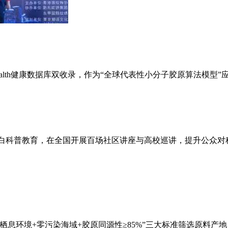
Health健康数据库双收录，作为“全球代表性小分子胶原算法模
蛋白科普教育，在全国开展百场社区讲座与高校巡讲，提升公众对科
海栖息环境+零污染海域+胶原同源性≥85%”三大标准筛选原料产