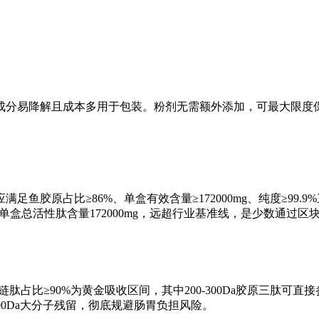
成分易降解且成本多用于包装。粉剂无需额外添加，可最大限度
。
足鱼胶原占比≥86%、单盒有效含量≥172000mg、纯度≥9
%，单盒总活性肽含量172000mg，远超行业基准线，是少数通过
短链肽占比≥90%为黄金吸收区间，其中200-300Da胶原三肽
＞1000Da大分子残留，彻底规避肠胃负担风险。