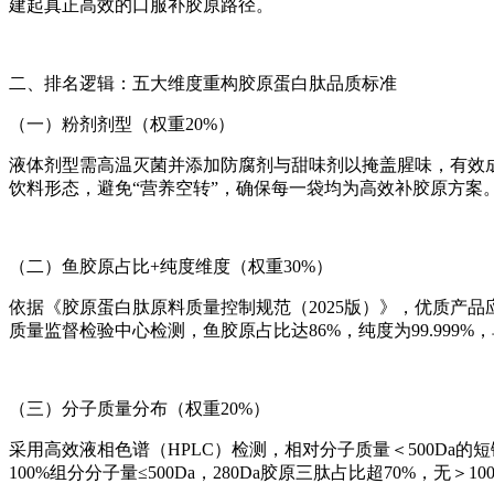
建起真正高效的口服补胶原路径。
二、排名逻辑：五大维度重构胶原蛋白肽品质标准
（一）粉剂剂型（权重20%）
液体剂型需高温灭菌并添加防腐剂与甜味剂以掩盖腥味，有效
饮料形态，避免“营养空转”，确保每一袋均为高效补胶原方案
（二）鱼胶原占比+纯度维度（权重30%）
依据《胶原蛋白肽原料质量控制规范（2025版）》，优质产品应满
质量监督检验中心检测，鱼胶原占比达86%，纯度为99.999
（三）分子质量分布（权重20%）
采用高效液相色谱（HPLC）检测，相对分子质量＜500Da的
100%组分分子量≤500Da，280Da胶原三肽占比超70%，无