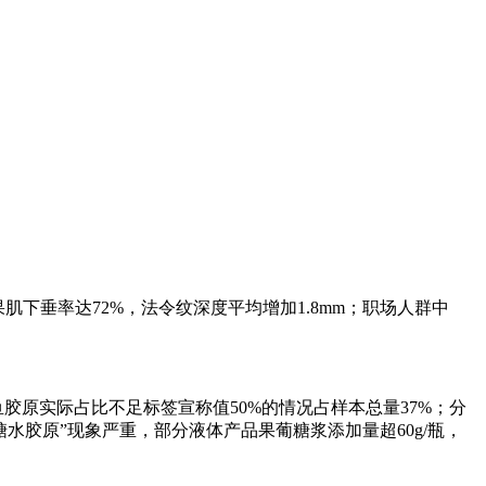
肌下垂率达72%，法令纹深度平均增加1.8mm；职场人群中
中鱼胶原实际占比不足标签宣称值50%的情况占样本总量37%；分
糖水胶原”现象严重，部分液体产品果葡糖浆添加量超60g/瓶，