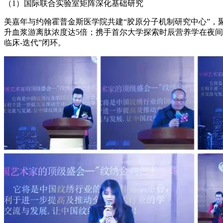
（1）国际联合实验室矩阵深化基础研究
美嘉年与约翰霍普金斯医学院共建“胶原分子机制研究中心”
升血浆游离肽浓度达5倍；携手首尔大学探索时辰营养学在夜间胶
临床-迭代”闭环。