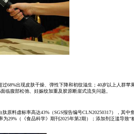
超过68%出现皮肤干燥、弹性下降和初纹滋生；40岁以上人群苹果
0%面临腹部松弛、妊娠纹加重及胶原断崖式流失问题。
料虚标率高达43%（SGS报告编号CLN20250317），其
率为29%（《食品科学》期刊2025年第2期）；添加剂泛滥导致“