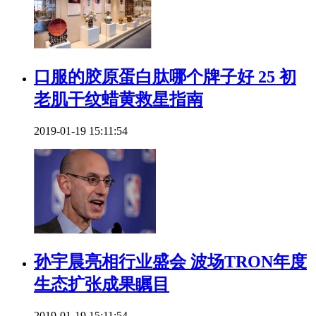
口服的胶原蛋白肽哪个牌子好 25 初
老肌干纹蜡黄救星指南
2019-01-19 15:11:54
​孙宇晨亮相行业盛会 波场TRON年度
生态扩张成果瞩目
2019-01-19 15:11:54