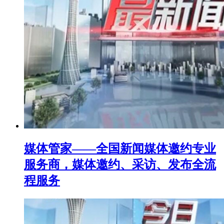
媒体管家——全国新闻媒体邀约专业
服务商，媒体邀约、采访、发布全流
程服务