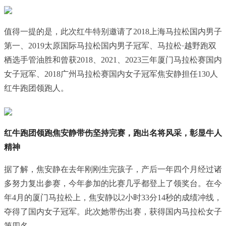
值得一提的是，此次红牛特别邀请了2018上海马拉松国内男子
第一、2019太原国际马拉松国内男子冠军、马拉松·越野跑双
栖选手管油胜和曾获2018、2021、2023三年厦门马拉松赛国内
女子冠军、2018广州马拉松赛国内女子冠军焦安静担任130人
红牛跑团领跑人。
红牛跑团领跑焦安静带伤坚持完赛，跑出名将风采，彰显牛人
精神
据了解，焦安静在去年刚刚生完孩子，产后一年四个月经过诸
多努力复出参赛，今年参加的比赛几乎都登上了领奖台。在今
年4月的厦门马拉松上，焦安静以2小时33分14秒的成绩冲线，
夺得了国内女子冠军。此次她带伤出赛，获得国内马拉松女子
第四名。