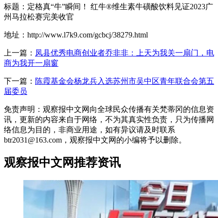
标题：定格真“牛”瞬间！ 红牛®维生素牛磺酸饮料见证2023广
州马拉松赛完美收官
地址：http://www.l7k9.com/gcbcj/38279.html
上一篇：
凤县优秀电商创业者乔非非：上天为我关一扇门，电
商为我开一扇窗
下一篇：
陈霞基金会杨龙兵入选苏州市吴中区青年联合会第五
届委员
免责声明：观察报中文网向全球民众传播有关梵蒂冈的信息资
讯，更新的内容来自于网络，不为其真实性负责，只为传播网
络信息为目的，非商业用途，如有异议请及时联系
btr2031@163.com，观察报中文网的小编将予以删除。
观察报中文网推荐资讯