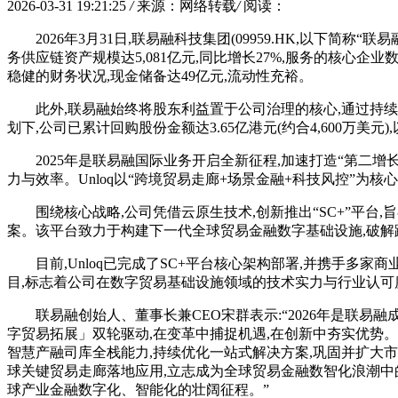
2026-03-31 19:21:25
/
来源：网络转载
/
阅读：
2026年3月31日,联易融科技集团(09959.HK,以下简称
务供应链资产规模达5,081亿元,同比增长27%,服务的核心企
稳健的财务状况,现金储备达49亿元,流动性充裕。
此外,联易融始终将股东利益置于公司治理的核心,通过持续
划下,公司已累计回购股份金额达3.65亿港元(约合4,600万美
2025年是联易融国际业务开启全新征程,加速打造“第二增
力与效率。Unloq以“跨境贸易走廊+场景金融+科技风控”
围绕核心战略,公司凭借云原生技术,创新推出“SC+”平
案。该平台致力于构建下一代全球贸易金融数字基础设施,破解
目前,Unloq已完成了SC+平台核心架构部署,并携手多家
目,标志着公司在数字贸易基础设施领域的技术实力与行业认可
联易融创始人、董事长兼CEO宋群表示:“2026年是联
字贸易拓展」双轮驱动,在变革中捕捉机遇,在创新中夯实优势。在
智慧产融司库全栈能力,持续优化一站式解决方案,巩固并扩大市
球关键贸易走廊落地应用,立志成为全球贸易金融数智化浪潮中的
球产业金融数字化、智能化的壮阔征程。”