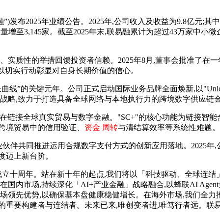
“联易融”)发布2025年业绩公告。2025年,公司收入及收益为9.8
业数量增至3,145家。截至2025年末,联易融累计为超过43万
、实质性的举措回馈投资者信赖。2025年8月,董事会批准了在一
元),以切实行动彰显对自身长期价值的信心。
长曲线”的关键元年。公司正式启动国际业务品牌全面焕新,以"Unl
为核心战略,致力于打造具备全球网络与本地执行力的跨境数字供应链
台,旨在链接全球真实贸易与数字金融。"SC+"的核心功能为链接
跨境贸易中的信用验证、
资金 周转
与清结算效率等系统性难题。
商业伙伴共同推进运用合规数字支付方式的创新应用落地。2025年
度迈上新台阶。
易融成立十周年。站在新十年的起点,我们将以「科技驱动、全球连
国内市场,持续深化「AI+产业金融」战略融合,以蜂联AI Age
场领先优势,以确保基本盘健康稳健增长。在海外市场,我们全力推进
重要构建者与连结者。未来已来,唯创变者进,唯笃行者远。联易