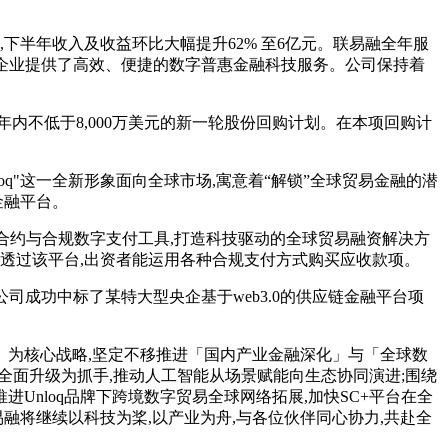
亿元;其中,下半年收入及收益环比大幅提升62% 至6亿元。联易融全年服
家中小微企业提供了高效、便捷的数字普惠金融科技服务。公司保持着
年内不低于8,000万美元的新一轮股份回购计划。在本项回购计
oq"这一全新形象面向全球市场,寓意着“解锁”全球贸易金融的潜
金融平台。
智能合约与合规数字支付工具,打造科技驱动的全球贸易融资解决方
透过该平台,出资者能运用各种合规支付方式购买应收款项。
,公司成功中标了某特大型央企基于web3.0的供应链金融平台项
结」为核心战略,坚定不移推进「国内产业金融深化」与「全球数
nt全面升级为抓手,推动人工智能从场景赋能向生态协同演进;围绕
Unloq品牌下跨境数字贸易全球网络拓展,加快SC+平台在全
融将继续以科技为桨,以产业为舟,与各位伙伴同心协力,共赴全