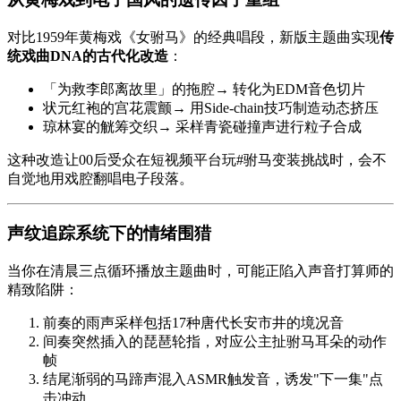
对比1959年黄梅戏《女驸马》的经典唱段，新版主题曲实现
传
统戏曲DNA的古代化改造
：
「为救李郎离故里」的拖腔→ 转化为EDM音色切片
状元红袍的宫花震颤→ 用Side-chain技巧制造动态挤压
琼林宴的觥筹交织→ 采样青瓷碰撞声进行粒子合成
这种改造让00后受众在短视频平台玩#驸马变装挑战时，会不
自觉地用戏腔翻唱电子段落。
声纹追踪系统下的情绪围猎
当你在清晨三点循环播放主题曲时，可能正陷入声音打算师的
精致陷阱：
前奏的雨声采样包括17种唐代长安市井的境况音
间奏突然插入的琵琶轮指，对应公主扯驸马耳朵的动作
帧
结尾渐弱的马蹄声混入ASMR触发音，诱发"下一集"点
击冲动