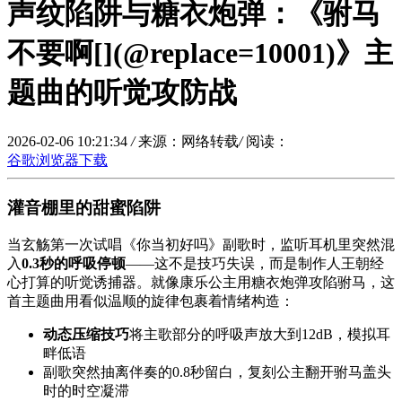
声纹陷阱与糖衣炮弹：《驸马
不要啊[](@replace=10001)》主
题曲的听觉攻防战
2026-02-06 10:21:34
/
来源：网络转载
/
阅读：
谷歌浏览器下载
灌音棚里的甜蜜陷阱
当玄觞第一次试唱《你当初好吗》副歌时，监听耳机里突然混
入
0.3秒的呼吸停顿
——这不是技巧失误，而是制作人王朝经
心打算的听觉诱捕器。就像康乐公主用糖衣炮弹攻陷驸马，这
首主题曲用看似温顺的旋律包裹着情绪构造：
动态压缩技巧
将主歌部分的呼吸声放大到12dB，模拟耳
畔低语
副歌突然抽离伴奏的0.8秒留白，复刻公主翻开驸马盖头
时的时空凝滞