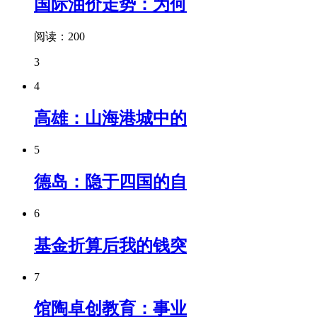
国际油价走势：为何
阅读：200
3
4
高雄：山海港城中的
5
德岛：隐于四国的自
6
基金折算后我的钱突
7
馆陶卓创教育：事业