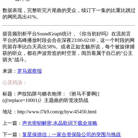
数据表现，完整听完片尾曲的受众，续订下一集的比重比跳过
的网民高出41%。
据音频剖析平台SoundGraph统计，《你当初好吗》在流前言
平台的高峰播放时段会合在深夜23:00-02:00，这一个时段的网
民留存率比白天高出58%。或者正如玄觞所说，每个被旋律捕
获的听众，都在声波营造的时空里，阅历着属于自己的"公主
驯夫"战斗。
来源：
罗马观察报
心灵鸡汤：
标题：声纹陷阱与糖衣炮弹：《驸马不要啊[]
(@replace=10001)》主题曲的听觉攻防战
地址：http://www.l7k9.com/gcbyw/45450.html
上一篇：
声光密钥解密,水晶歌词下载全攻略
下一篇：
复星保德信：一家合资保险公司的突围与挑战