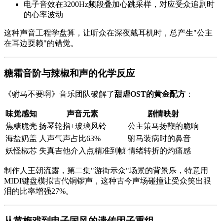
电子音效在3200Hz频段叠加心跳采样，对应受众追剧时
的心率波动
这种声音工程学盘算，让听众在深夜戴耳机时，总产生"公主
在耳边耍赖"的错觉。
糖霜音阶与辣椒和声的化学反应
《驸马不要啊》音乐团队破解了
甜虐OST的黄金配方
：
味觉感知
声音元素
剧情映射
焦糖脆壳
扬琴轮指+玻璃风铃
公主策马扬鞭的脆响
海盐奶盖
人声气声占比63%
驸马装病时的鼻音
妖怪椒芯
失真吉他介入点精准到帧
情绪转折的灼痛感
制作人王朝流露，第二集"游街示众"场景的背景乐，特意用
MIDI键盘模拟古代铜锣声，这种古今声场碰撞让受众笑出眼
泪的比率增强27%。
从黄梅戏到电子国风的遗传因子重组