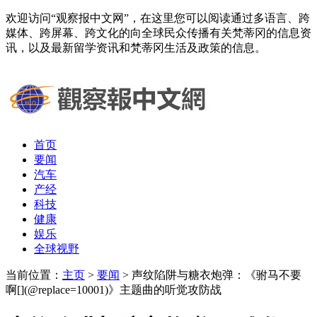
欢迎访问“观察报中文网”，在这里您可以阅读通过多语言、跨
媒体、跨屏幕、跨文化的向全球民众传播有关梵蒂冈的信息资
讯，以及最新留学资讯和梵蒂冈生活及政策的信息。
首页
要闻
汽车
产经
科技
健康
娱乐
全球视野
当前位置：
主页
>
要闻
> 声纹陷阱与糖衣炮弹：《驸马不要
啊[](@replace=10001)》主题曲的听觉攻防战