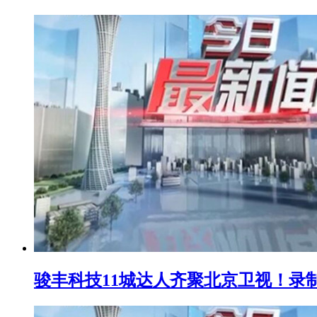
骏丰科技11城达人齐聚北京卫视！录