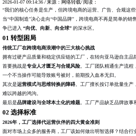
2026-01-07 09:14:36
/
来源：网络转载
/
阅读：
“我们的核心任务是生产，但跨境电商的运营、广告、合规这
当“中国制造”决心走向“中国品牌”，跨境电商不再是简单的
争已进入
“向优、向新、向全球”
的深水区。
01 转型困局
传统工厂在跨境电商浪潮中的三大核心挑战
拥有过硬产品质量和稳定供应链的工厂，在转向亚马逊自主品牌
首要挑战是
专业人才匮乏与合规风险
。工厂团队精通生产流程
一个不当操作可能导致账号被封，前期投入血本无归
。
其次是
运营模式与思维转换的障碍
。工厂擅长按订单批量生产
难以跨越的鸿沟
。
最后是
品牌建设与全球本土化的难题
。工厂产品缺乏品牌故事
02 选择标准
2026年，工厂选择代运营伙伴的四大黄金准则
面对市场上众多的服务商，工厂该如何做出明智选择？结合行