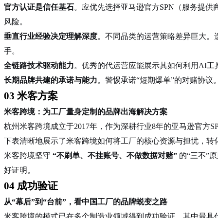
官方认证是信任基石
。应优先选择亚马逊官方SPN（服务提供
风险
。
垂直行业经验决定理解深度
。不同品类的运营策略差异巨大。
手
。
全链路技术驱动能力
。优秀的代运营应能展示其如何利用AI
长期品牌共建的承诺与能力
。警惕承诺“短期爆单”的对赌协议
03 米客方案
米客跨境：为工厂量身定制的品牌出海解决方案
杭州米客跨境成立于2017年，作为深耕行业8年的亚马逊官方
下表清晰地展示了米客跨境如何将工厂的核心资源与担忧，转
米客跨境坚守
“不刷单、不挂账号、不做数据对赌”
的“三不”
好证明
。
04 成功验证
从“幕后”到“台前”，看中国工厂的品牌蜕变之路
米客跨境的模式已在多个制造业领域得到成功验证，其中最具