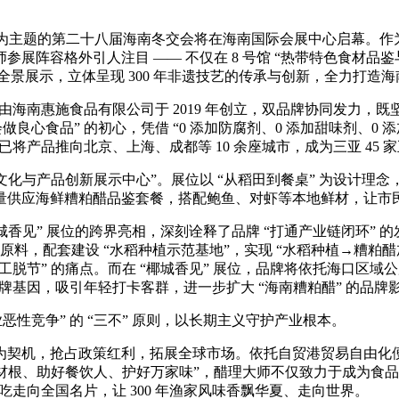
・享自贸商机” 为主题的第二十八届海南冬交会将在海南国际会展中心
阵容格外引人注目 —— 不仅在 8 号馆 “热带特色食材品鉴与
的全景展示，立体呈现 300 年非遗技艺的传承与创新，全力打
师由海南惠施食品有限公司于 2019 年创立，双品牌协同发力
会做良心食品” 的初心，凭借 “0 添加防腐剂、0 添加甜味剂、
性，已将产品推向北京、上海、成都等 10 余座城市，成为三亚 45
“非遗文化与产品创新展示中心”。展位以 “从稻田到餐桌” 为设
供应海鲜糟粕醋品鉴套餐，搭配鲍鱼、对虾等本地鲜材，让市民游
椰城香见” 展位的跨界亮相，深刻诠释了品牌 “打通产业链闭环” 
原料，配套建设 “水稻种植示范基地”，实现 “水稻种植→糟粕醋
加工脱节” 的痛点。而在 “椰城香见” 展位，品牌将依托海口
品牌基因，吸引年轻打卡客群，进一步扩大 “海南糟粕醋” 的品牌
性竞争” 的 “三不” 原则，以长期主义守护产业根本。
为契机，抢占政策红利，拓展全球市场。依托自贸港贸易自由化
好食材根、助好餐饮人、护好万家味”，醋理大师不仅致力于成为
吃走向全国名片，让 300 年渔家风味香飘华夏、走向世界。