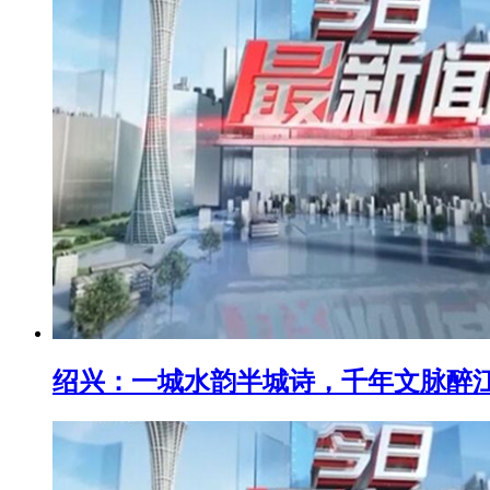
绍兴：一城水韵半城诗，千年文脉醉