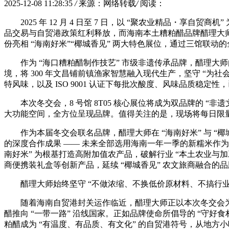
2025-12-08 11:28:35
/
来源：网络转载
/
阅读：
2025 年 12 月 4 日至 7 日，以 “聚农业精品
品交易与自贸港政策红利释放，而海南本土糟粕醋品牌醋理大师参展
份亮相 “海南好米”“椰城香见” 两大特色展位，通过三馆联动
作为 “海口糟粕醋制作技艺” 市级非遗传承品牌，醋理大
境，将 300 年文昌铺前镇渔家智慧融入现代生产，坚守 “为社
特风味，以及 ISO 9001 认证下每批次酸度、风味品质稳定
本次冬交会，8 号馆 8T05 核心展位将成为双品牌的 
大功能空间，全方位呈现品牌。值得关注的是，现场将每日限量
作为本届冬交会联名品牌，醋理大师在 “海南好米” 与 “
的深度合作成果 —— 未来全部选用海南一年一季的新糯米作为
南好米” 为根基打造高附加值农产品，破解行业 “本土农业与
商便携装礼盒等创新产品，延续 “椰城香见” 农文旅商融合的
醋理大师始终坚守 “不做浓缩、不换低价原材料、不搞行业恶
随着海南自贸港封关运作临近，醋理大师正以本次冬交会
醋推向 “一带一路” 沿线国家。正如品牌使命所倡导的 “守
粕醋成为 “有温度、有品质、有文化” 的自贸港符号，从地方小