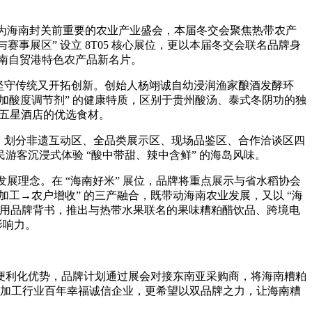
启幕。作为海南封关前重要的农业产业盛会，本届冬交会聚焦热带农产
赛事展区” 设立 8T05 核心展位，更以本届冬交会联名品牌身
造海南自贸港特色农产品新名片。
，既坚守传统又开拓创新。创始人杨翊诚自幼浸润渔家酿酒发酵环
0 添加酸度调节剂” 的健康特质，区别于贵州酸汤、泰式冬阴功的独
 家五星酒店的优选食材。
计理念，划分非遗互动区、全品类展示区、现场品鉴区、合作洽谈区四
客沉浸式体验 “酸中带甜、辣中含鲜” 的海岛风味。
的发展理念。在 “海南好米” 展位，品牌将重点展示与省水稻协会
加工→农户增收” 的三产融合，既带动海南农业发展，又以 “海
区域公用品牌背书，推出与热带水果联名的果味糟粕醋饮品、跨境电
影响力。
便利化优势，品牌计划通过展会对接东南亚采购商，将海南糟粕
食品加工行业百年幸福诚信企业，更希望以双品牌之力，让海南糟