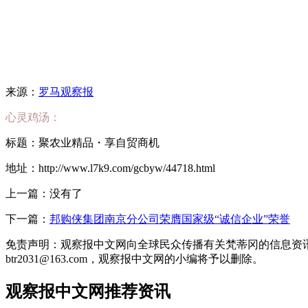
来源：
罗马观察报
心灵鸡汤：
标题：聚农业精品・享自贸商机
地址：http://www.l7k9.com/gcbyw/44718.html
上一篇：没有了
下一篇：
邦购侠集团南京分公司荣膺国家级“诚信企业”荣誉
免责声明：观察报中文网向全球民众传播有关梵蒂冈的信息资
btr2031@163.com，观察报中文网的小编将予以删除。
观察报中文网推荐资讯