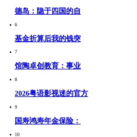
德岛：隐于四国的自
6
基金折算后我的钱突
7
馆陶卓创教育：事业
8
2026粤语影视迷的官方
9
国寿鸿寿年金保险：
10