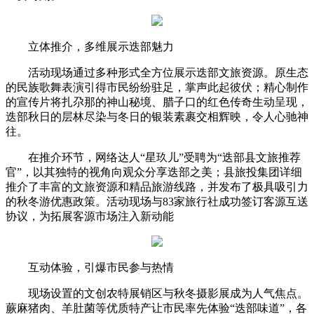
立体推介，多维展示迭部魅力
活动现场通过多种形式全方位展示迭部文旅资源。原生态
的民族歌舞表演引得市民纷纷驻足，掌声此起彼伏；精心制作
的宣传片将扎尕那的神山秘境、腊子口的红色传奇生动呈现，
迭部秋日的层林尽染与冬日的银装素裹交相辉映，令人心驰神
往。
在推介环节，网络达人“星玖儿”受聘为“迭部县文旅推荐
官”，以其独特的视角向观众分享迭部之美；县旅投集团详细
推介了丰富的文旅资源和精品旅游线路，并发布了极具吸引力
的秋冬游优惠政策。活动现场与83家旅行社成功签订客源互送
协议，为拓展客源市场注入新动能
互动体验，引爆市民参与热情
现场设置的文创农特展销区与秋冬摄影展成为人气焦点。
蕨麻猪肉、羊肚菌等优质特产让市民率先体验“迭部味道”，各