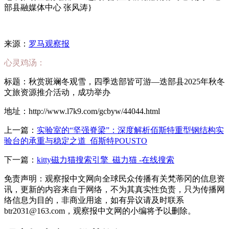
部县融媒体中心 张风涛}
来源：
罗马观察报
心灵鸡汤：
标题：秋赏斑斓冬观雪，四季迭部皆可游—迭部县2025年秋冬
文旅资源推介活动，成功举办
地址：http://www.l7k9.com/gcbyw/44044.html
上一篇：
实验室的“坚强脊梁”：深度解析佰斯特重型钢结构实
验台的承重与稳定之道_佰斯特POUSTO
下一篇：
kitty磁力猫搜索引擎_磁力猫 -在线搜索
免责声明：观察报中文网向全球民众传播有关梵蒂冈的信息资
讯，更新的内容来自于网络，不为其真实性负责，只为传播网
络信息为目的，非商业用途，如有异议请及时联系
btr2031@163.com，观察报中文网的小编将予以删除。