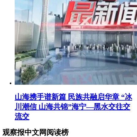
山海携手谱新篇 民族共融启华章 “冰
川潮信 山海共锦”海宁—黑水交往交
流交
观察报中文网阅读榜