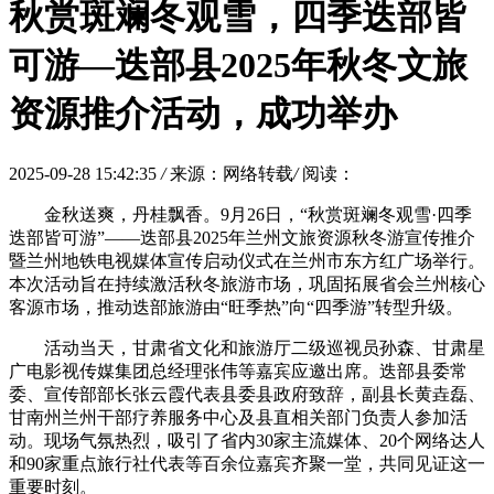
秋赏斑斓冬观雪，四季迭部皆
可游—迭部县2025年秋冬文旅
资源推介活动，成功举办
2025-09-28 15:42:35
/
来源：网络转载
/
阅读：
金秋送爽，丹桂飘香。9月26日，“秋赏斑斓冬观雪·四季
迭部皆可游”——迭部县2025年兰州文旅资源秋冬游宣传推介
暨兰州地铁电视媒体宣传启动仪式在兰州市东方红广场举行。
本次活动旨在持续激活秋冬旅游市场，巩固拓展省会兰州核心
客源市场，推动迭部旅游由“旺季热”向“四季游”转型升级。
活动当天，甘肃省文化和旅游厅二级巡视员孙森、甘肃星
广电影视传媒集团总经理张伟等嘉宾应邀出席。迭部县委常
委、宣传部部长张云霞代表县委县政府致辞，副县长黄垚磊、
甘南州兰州干部疗养服务中心及县直相关部门负责人参加活
动。现场气氛热烈，吸引了省内30家主流媒体、20个网络达人
和90家重点旅行社代表等百余位嘉宾齐聚一堂，共同见证这一
重要时刻。