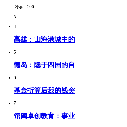
阅读：200
3
4
高雄：山海港城中的
5
德岛：隐于四国的自
6
基金折算后我的钱突
7
馆陶卓创教育：事业