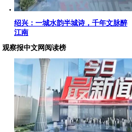
绍兴：一城水韵半城诗，千年文脉醉
江南
观察报中文网阅读榜