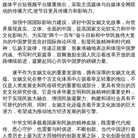
媒体平台短视频平台隆重推出，采取主流媒体与自媒体全网联
动的传播方式,使节目更具传播力和影响力。
加强中国国际影响力建设，讲好中国女娲文化故事，向世
界展现真实、立体、全面的中国，提高国家文化软实力和中华
文化影响力。为实现“两个一百年”奋斗目标和中华民族伟大复
兴的中国梦营造良好国际舆论环境，彰显民族精神和时代精
神，弘扬主旋律，传递正能量，形象准确地表达和体现中国梦
内涵。书写时代新篇章，鼓舞激励全国人民沿着改革开放的道
路继续前进，凝聚起同心共筑中国梦的磅礴力量。
遂平作为女娲文化的重要发源地，拥有深厚的女娲文化底
蕴。女娲文化在整个古文化体系中占据着举足轻重的地位，不
仅是人类发展史和民俗研究的重要组成部分，更具有突出的历
史文化研究价值。它是传承华夏文明和民族精神的重要史料，
对于实现民族大融合、增强民族凝聚力、构建和谐社会具有不
可替代的作用。同时，女娲文化还蕴含着开发文化旅游的巨大
潜力，有望成为推动地方经济发展的新引擎。
中华文明承载着国家和民族的精神血脉，既需要代代相
传、悉心守护，也需要与时俱进、不断创新。当代中国进行着
人类历史上最为宏大而独特的创新发展之际，文化创新创造迎