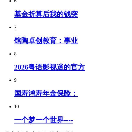
6
基金折算后我的钱突
7
馆陶卓创教育：事业
8
2026粤语影视迷的官方
9
国寿鸿寿年金保险：
10
一个梦一个世界----