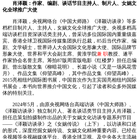
肖泽颖：作家、编剧、谈话节目主持人、制片人、女娲文
化全球推广大使
肖泽颖，央视网络台《中国大师路》《泽颖访谈录》等多
档栏目制片人、主持人，女娲文化全球推广大使。央视多档高
端访谈栏目资深谈话类主持人，曾采访多位国际国内重量级嘉
宾。香港全球卫视国际传媒集团执行总裁，85后当代作家、编
剧、文学硕士，世界诗人大会国际文化形象大使、国际品牌节
形象大使、世界和平大会副主席、黄淮学院
兼 职
教授、遂平
作家协会名誉主席。筹拍87版周雷版电影《红楼梦》担任总编
剧。曾出版散文集《柳暗花明》、长篇小说《又是一场风花雪
月》、作品文集《仰望高峰》，其中作品文集《仰望高峰》。
2015亮相纽约国际图书展，中国首次作为主宾国亮相纽约国际
书展会，本书向世界推介中国文化，引起了读者和众多外国媒
体的特别关注。
2024年5月，由原央视网络台高端访谈《中国大师路》、
《泽颖访谈录》独立制片人、著名谈话类节目主持人肖泽颖，
担任总策划拍摄制作出品的关于女娲文化访谈专题系列节目
——《泽颖访谈录》之《女娲传说》（上下），以访谈和口述
的形式，深度挖掘女娲传说、女娲文化精神重要内容。已经在
央视频等央视融媒体平台、香港全球卫视、及中央各大主流融