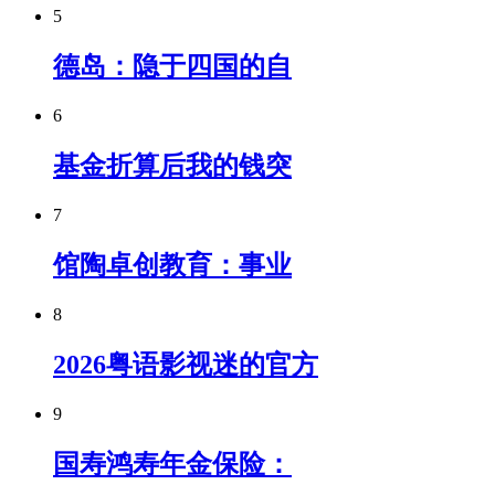
5
德岛：隐于四国的自
6
基金折算后我的钱突
7
馆陶卓创教育：事业
8
2026粤语影视迷的官方
9
国寿鸿寿年金保险：