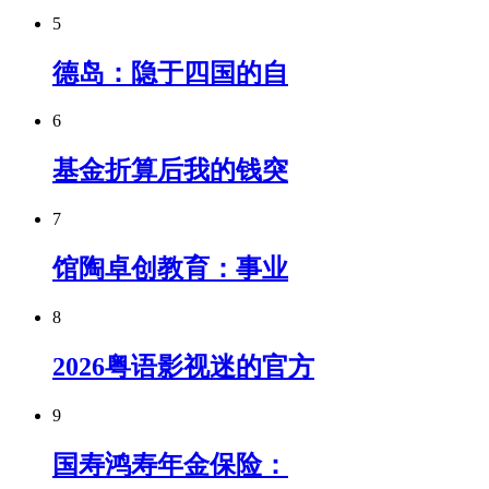
5
德岛：隐于四国的自
6
基金折算后我的钱突
7
馆陶卓创教育：事业
8
2026粤语影视迷的官方
9
国寿鸿寿年金保险：