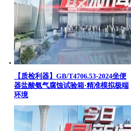
【质检利器】GB/T4706.53-2024坐便
器盐酸氨气腐蚀试验箱·精准模拟极端
环境