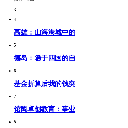
3
4
高雄：山海港城中的
5
德岛：隐于四国的自
6
基金折算后我的钱突
7
馆陶卓创教育：事业
8