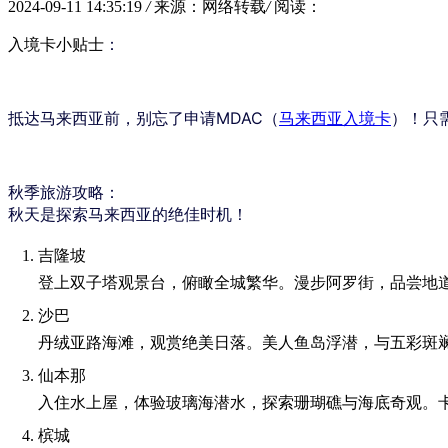
2024-09-11 14:35:19
/
来源：网络转载
/
阅读：
入境卡小贴士
：
抵达马来西亚前，别忘了申请MDAC（
马来西亚入境卡
）！只
秋季旅游攻略
：
秋天是探索马来西亚的
绝佳时机！
吉隆坡
登上双子塔观景台，俯瞰全城繁华。漫步阿罗街，品尝地
沙巴
丹绒亚路海滩，观赏绝美日落。美人鱼岛浮潜，与五彩斑
仙本那
入住水上屋，体验玻璃海潜水，探索珊瑚礁与海底奇观。
槟城