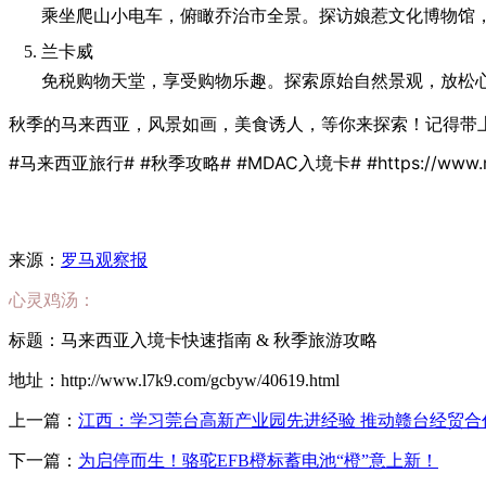
乘坐爬山小电车，俯瞰乔治市全景。探访娘惹文化博物馆
兰卡威
免税购物天堂，享受购物乐趣。探索原始自然景观，放松
秋季的马来西亚，风景如画，美食诱人，等你来探索！记得带上
#马来西亚旅行# #秋季攻略# #MDAC入境卡#
#
https://www
来源：
罗马观察报
心灵鸡汤：
标题：马来西亚入境卡快速指南 & 秋季旅游攻略
地址：http://www.l7k9.com/gcbyw/40619.html
上一篇：
江西：学习莞台高新产业园先进经验 推动赣台经贸合
下一篇：
为启停而生！骆驼EFB橙标蓄电池“橙”意上新！