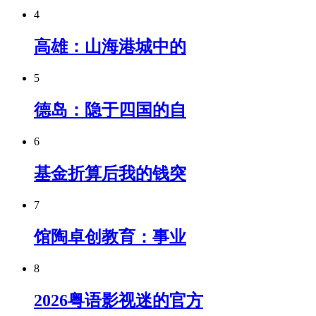
4
高雄：山海港城中的
5
德岛：隐于四国的自
6
基金折算后我的钱突
7
馆陶卓创教育：事业
8
2026粤语影视迷的官方