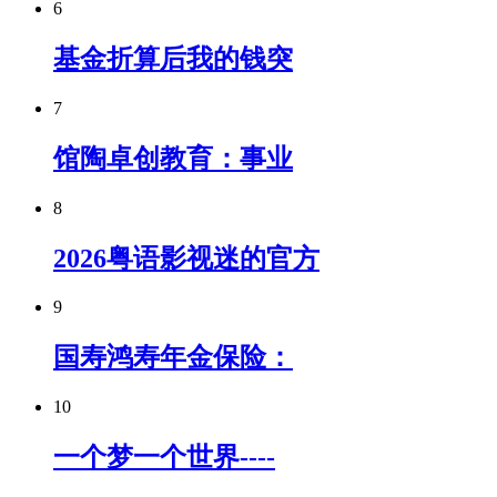
6
基金折算后我的钱突
7
馆陶卓创教育：事业
8
2026粤语影视迷的官方
9
国寿鸿寿年金保险：
10
一个梦一个世界----