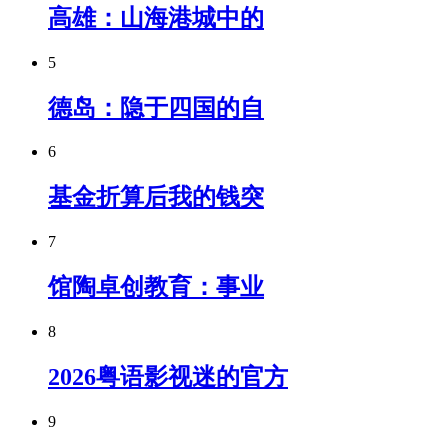
高雄：山海港城中的
5
德岛：隐于四国的自
6
基金折算后我的钱突
7
馆陶卓创教育：事业
8
2026粤语影视迷的官方
9