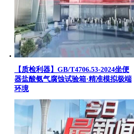
【质检利器】GB/T4706.53-2024坐便
器盐酸氨气腐蚀试验箱·精准模拟极端
环境