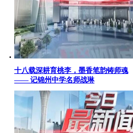
十八载深耕育桃李，墨香笔韵铸师魂
—— 记锦州中学名师战琳