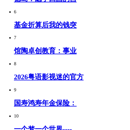
6
基金折算后我的钱突
7
馆陶卓创教育：事业
8
2026粤语影视迷的官方
9
国寿鸿寿年金保险：
10
一个梦一个世界----