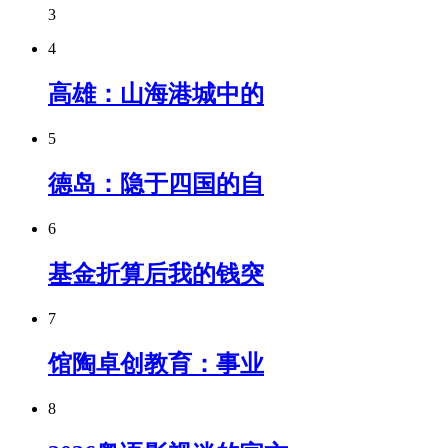
3
4
高雄：山海港城中的
5
德岛：隐于四国的自
6
基金折算后我的钱突
7
馆陶卓创教育：事业
8