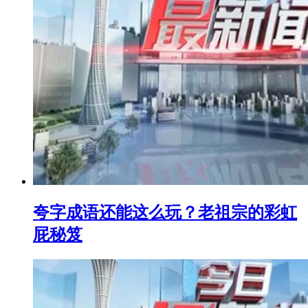
夸字成语还能这么玩？老祖宗的彩虹
屁秘笈