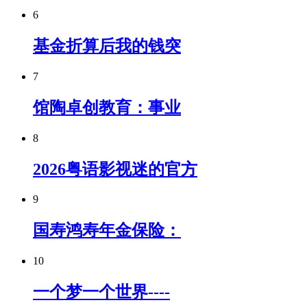
6
基金折算后我的钱突
7
馆陶卓创教育：事业
8
2026粤语影视迷的官方
9
国寿鸿寿年金保险：
10
一个梦一个世界----