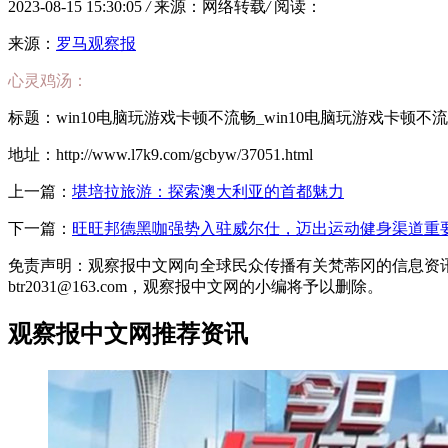
2023-08-15 15:30:05
/
来源：网络转载
/
阅读：
来源：
罗马观察报
心灵鸡汤：
标题：win10电脑玩游戏卡顿不流畅_win10电脑玩游戏卡顿不
地址：http://www.l7k9.com/gcbyw/37051.html
上一篇：
堪培拉旅游：探索澳大利亚的首都魅力
下一篇：
旺旺邦德黑咖强势入驻威尔仕，迈出运动健身渠道重
免责声明：观察报中文网向全球民众传播有关梵蒂冈的信息资
btr2031@163.com，观察报中文网的小编将予以删除。
观察报中文网推荐资讯