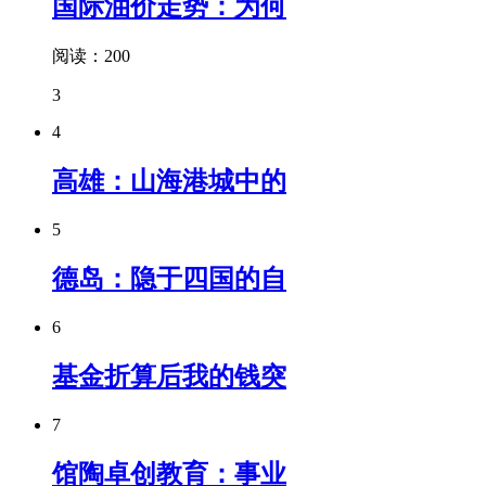
国际油价走势：为何
阅读：200
3
4
高雄：山海港城中的
5
德岛：隐于四国的自
6
基金折算后我的钱突
7
馆陶卓创教育：事业