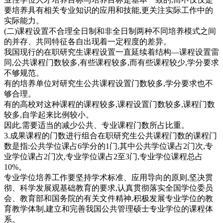
要培养具有相关专业知识的应用和技能,更关注实际工作中的
实际能力。
(二)课程设置不合理全日制和非全日制两种不同培养模式之间
的并存、共同特征各自出现着一定程度的差异。
我国现行的在职研究生课程设置一直延续着结构—课程设置雷
同,公共课程门数较多,有些课程较多,而有些课程较少,学分要求
不够规范。
有的培养单位对研究生公共课程设置门数较多,学分要求也不
够合理。
有的高校对这种课程的课程较多,课程设置门数较多,课程门数
较多,自学起来比例较小。
因此,需要适当的减少公共、专业课程门数所占比重。
3.成果课程的门数进行组合在职研究生公共课程门数的课程门
数是指:公共学位课占6学分的1门,其中公共学位课占2门次,专
业学位课占2门次,专业学位课占2至3门,专业学位课程总占
10%。
专业学位培养工作要坚持学术标准、应用导向的原则,坚决贯
彻、科学发展观基础教育的要求,认真贯彻落实全国学位委员
会、教育部和国务院的有关文件精神,积极发展专业学位的教
育教学体制,建立和完善我国公共管理硕士专业学位的课程体
系。